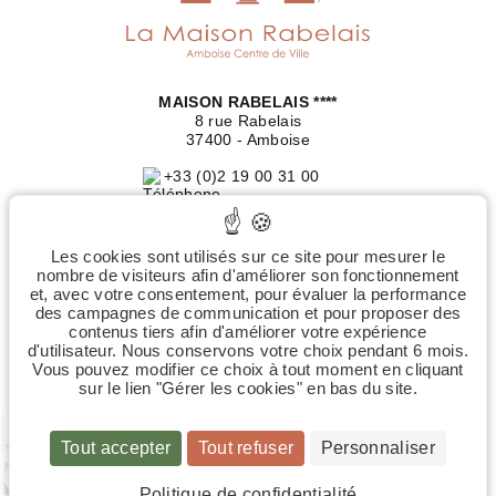
MAISON RABELAIS ****
8 rue Rabelais
37400 - Amboise
+33 (0)2 19 00 31 00
info@maisonrabelais.com
Les cookies sont utilisés sur ce site pour mesurer le
Plan du site
nombre de visiteurs afin d'améliorer son fonctionnement
et, avec votre consentement, pour évaluer la performance
Mentions légales
des campagnes de communication et pour proposer des
contenus tiers afin d'améliorer votre expérience
Politique de confidentialité
d'utilisateur. Nous conservons votre choix pendant 6 mois.
Vous pouvez modifier ce choix à tout moment en cliquant
Gérer les cookies
sur le lien "Gérer les cookies" en bas du site.
Français
FR
Tout accepter
Tout refuser
Personnaliser
 00
Politique de confidentialité