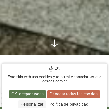
Hotel & Servicios
Este sitio web usa cookies y te permite controlar las que
deseas activar
EN EL CENTRO DE AMBOISE
ES
OK, aceptar todas
Denegar todas las cookies
En el centro histórico de Amboise, en tierras marcadas por
 00
Leonardo da Vinci, Rabelais y la familia Médici, LaMaison
Personalizar
Política de privacidad
Rabelais**** ofrece una ubicación ideal en el corazón de los
com